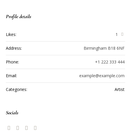
Profile details
Likes:
1
Address:
Birmingham B18 6NF
Phone:
+1 222 333 444
Email:
example@example.com
Categories:
Artist
Socials