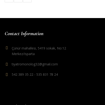
Contact Information
Çünür mahallesi, 5419 sokak, No:12
Merkez/Isparta
tiyatromonolog32@gmail.com
542 389 35 22 - 535 831 78 24